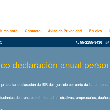
ltima hora
Contacto
Aviso de Privacidad
En vivo
C.
55-2155-9436
tico declaración anual pers
e presentar declaración de ISR del ejercicio por parte de las persona
udiantes de áreas económico-administrativas, empresarios, dueños 