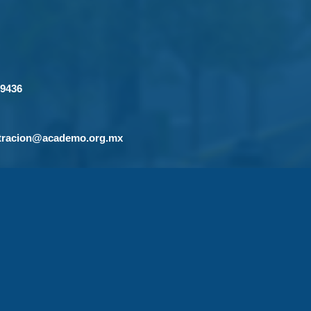
-9436
tracion@academo.org.mx