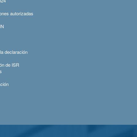
024
ones autorizadas
IN
a declaración
ión de ISR
s
ación