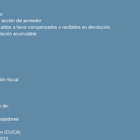
jo
a acción del acreedor
 saldos a favor compensados o recibidos en devolución
nflación acumulable
ón fiscal
n de:
abajadores
ión (CUCA)
2013