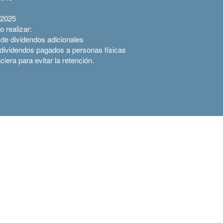
 2025
 realizar:
 de dividendos adicionales
dividendos pagados a personas físicas
nciera para evitar la retención.
Contacto
de nuestros cursos y diplomados
Única
Av. Migu