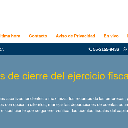
ltima hora
Contacto
Aviso de Privacidad
En vivo
C.
55-2155-9436
is de cierre del ejercicio fisc
nes asertivas tendientes a maximizar los recursos de las empresas, p
resos con opción a diferirlos, manejar las depuraciones de cuentas acu
 el coeficiente que se genere, verificar las cuentas fiscales del capita