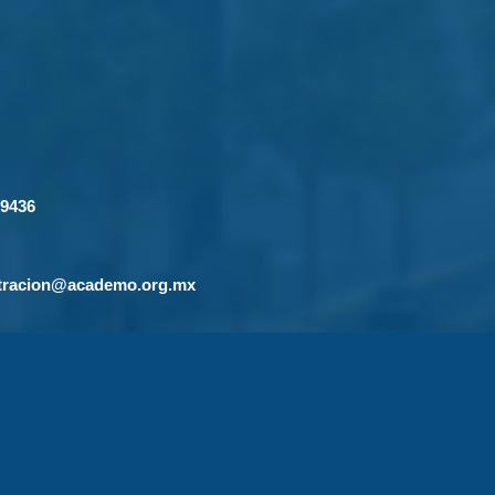
-9436
tracion@academo.org.mx