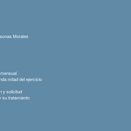
rsonas Morales
s
l mensual
nda mitad del ejercicio
 y solicitud
 y su tratamiento