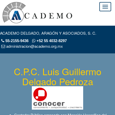
ACADEMO DELGADO, ARAGÓN Y ASOCIADOS, S. C.
55-2155-9436
+52 55 4032-8297
administracion@academo.org.mx
C.P.C. Luis Guillermo
Delgado Pedroza
Contador Público egresado con Mención Honorífica del