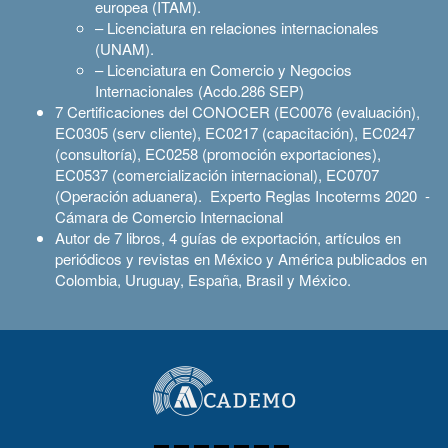
europea (ITAM).
– Licenciatura en relaciones internacionales
(UNAM).
– Licenciatura en Comercio y Negocios
Internacionales (Acdo.286 SEP)
7 Certificaciones del CONOCER (EC0076 (evaluación),
EC0305 (serv cliente), EC0217 (capacitación), EC0247
(consultoría), EC0258 (promoción exportaciones),
EC0537 (comercialización internacional), EC0707
(Operación aduanera). Experto Reglas Incoterms 2020 -
Cámara de Comercio Internacional
Autor de 7 libros, 4 guías de exportación, artículos en
periódicos y revistas en México y América publicados en
Colombia, Uruguay, España, Brasil y México.