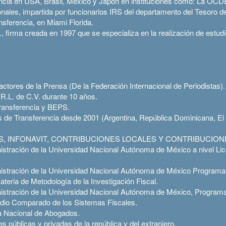
encia en USA, Brasil, México y Japón en instituciones como: La OCD
onales, impartida por funcionarios IRS del departamento del Tesoro 
nsferencia, en Miami Florida.
., firma creada en 1997 que se especializa en la realización de estu
actores de la Prensa (De la Federación Internacional de Periodistas).
.L. de C.V. durante 10 años.
Transferencia y BEPS.
s de Transferencia desde 2001 (Argentina, República Dominicana, El
, IMSS, INFONAVIT, CONTRIBUCIONES LOCALES Y CONTRIBUCI
istración de la Universidad Nacional Autónoma de México a nivel Lic
nistración de la Universidad Nacional Autónoma de México Programa 
ateria de Metodología de la Investigación Fiscal.
nistración de la Universidad Nacional Autónoma de México, Program
udio Comparado de los Sistemas Fiscales.
ra Nacional de Abogados.
s públicas y privadas de la república y del extranjero.