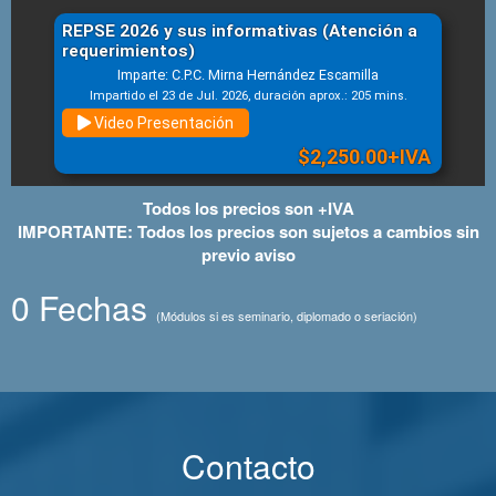
Todos los precios son +IVA
IMPORTANTE: Todos los precios son sujetos a cambios sin
previo aviso
0 Fechas
(Módulos si es seminario, diplomado o seriación)
Contacto