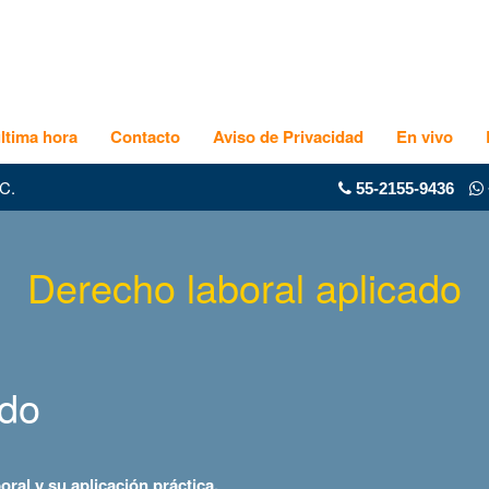
ltima hora
Contacto
Aviso de Privacidad
En vivo
C.
55-2155-9436
Derecho laboral aplicado
ado
oral y su aplicación práctica.