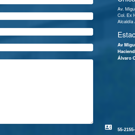
Av. Migu
Col. Ex 
Alcaldí
Esta
Av Migu
Haciend
Álvaro 
55-2155