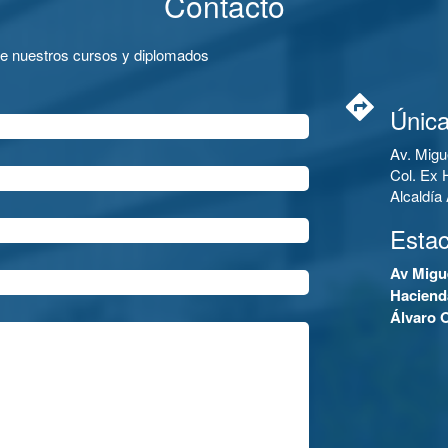
Contacto
de nuestros cursos y diplomados
Única
Av. Migu
Col. Ex 
Alcaldí
Esta
Av Migu
Haciend
Álvaro 