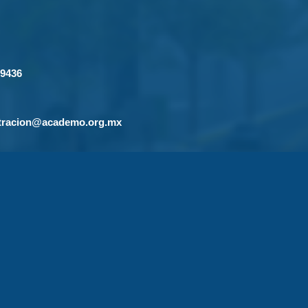
-9436
tracion@academo.org.mx