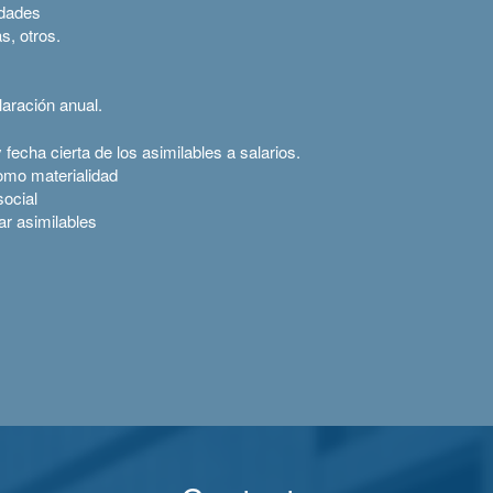
lidades
as, otros.
aración anual.
echa cierta de los asimilables a salarios.
omo materialidad
ocial
ar asimilables