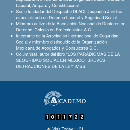
Laboral, Amparo y Constitucional
Socio fundador del Despacho DLACI Despacho Jurídico
especializado en Derecho Laboral y Seguridad Social
Miembro activo de la Asociación Nacional de Doctores en
Derecho, Colegio de Profesionistas A.C.
Integrante de la Asociación Internacional de Seguridad
Social y miembro distinguido de la Organización
Mexicana de Abogados y Consultores S.C.
Columnista, autor del libro “LOS PARADIGMAS DE LA
SEGURIDAD SOCIAL EN MÉXICO” BREVES
DETRACCIONES DE LA LEY IMSS.
Visit Today : 131