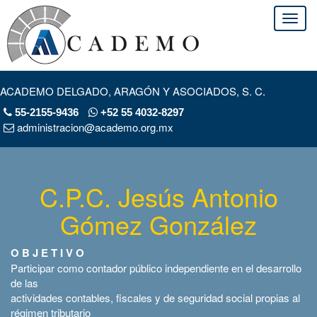
ACADEMO DELGADO, ARAGÓN Y ASOCIADOS, S. C.
55-2155-9436
+52 55 4032-8297
administracion@academo.org.mx
C.P.C. Jesús Antonio
Gómez González
O B J E T I V O
Participar como contador público independiente en el desarrollo
de las
actividades contables, fiscales y de seguridad social propias al
régimen tributario